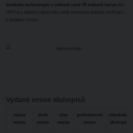
dodávku technologie v celkové ceně 76 milionů korun
bez
DPH a s dalšími zákazníky vede intenzivní jednání směřující
k podpisu smluv.
Vydané emise dluhopisů
název
druh
stav
podrobnosti
objednávka
emise
emise
emise
emise
dluhopisů