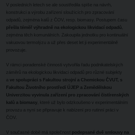
V posledních letech se ale soustředila spíše na návrh,
konstrukci a výrobu zařízení sloužících pro zpracování
odpadů, zejména kalů z ČOV, resp. biomasy. Postupem času
přešla téměř výhradně na ekologickou likvidací odpadů
,
zejména těch komunálních. Zakoupila jednotku pro kontinuální
vakuovou termolýzu a už přes deset let ji experimentálně
provozuje.
V rámci poradenské činnosti vytvořila řadu podnikatelských
záměrů na ekologickou likvidaci odpadů pro různé subjekty
a
ve spolupráci s Fakultou strojní a Chemickou ČVUT, s
Fakultou Životního prostředí ÚJEP a Zemědělskou
Univerzitou vyvinula zařízení pro zpracování čistírenských
kalů a biomasy
, které už bylo odzkoušeno v experimentálním
provozu a nyní se připravuje k nabízení pro rutinní práci v
ČOV.
V současné době má společnost
podepsané dvě smlouvy na