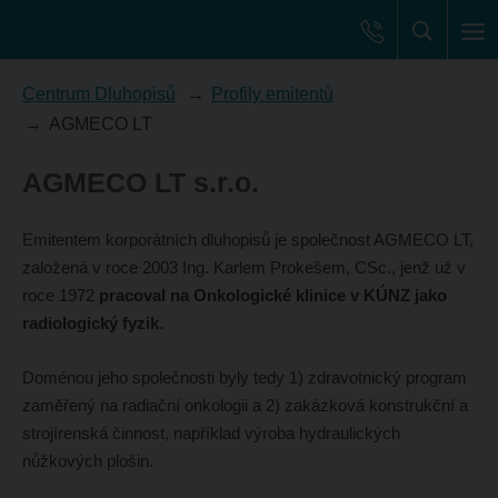
Centrum Dluhopisů
Profily emitentů
AGMECO LT
AGMECO LT s.r.o.
Emitentem korporátních dluhopisů je společnost AGMECO LT,
založená v roce 2003 Ing. Karlem Prokešem, CSc., jenž už v
roce 1972
pracoval na Onkologické klinice v KÚNZ jako
radiologický fyzik
.
Doménou jeho společnosti byly tedy 1) zdravotnický program
zaměřený na radiační onkologii a 2) zakázková konstrukční a
strojírenská činnost, například výroba hydraulických
nůžkových plošin.