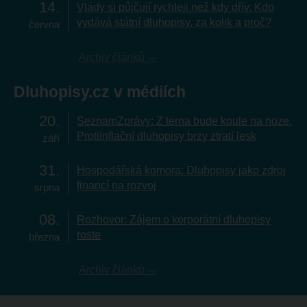
14
Vlády si půjčují rychleji než kdy dřív. Kdo
vydává státní dluhopisy, za kolik a proč?
června
Archiv článků
Dluhopisy.cz v médiích
20
SeznamZprávy: Z terna bude koule na noze.
Protiinflační dluhopisy brzy ztratí lesk
září
31
Hospodářská komora: Dluhopisy jako zdroj
financí na rozvoj
srpna
08
Rozhovor: Zájem o korporátní dluhopisy
roste
března
Archiv článků