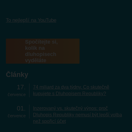
To nejlepší na YouTube
Spočítejte si,
kolik na
dluhopisech
vyděláte
Články
17
74 miliard za dva týdny. Co skutečně
kupujete s Dluhopisem Republiky?
července
01
Inzerovaný vs. skutečný výnos: proč
Dluhopis Republiky nemusí být lepší volba
července
než spořicí účet