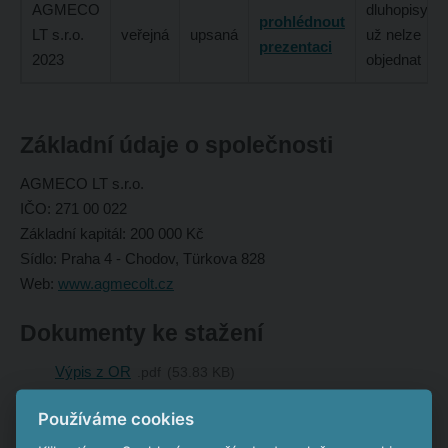
AGMECO
dluhopisy
prohlédnout
LT s.r.o.
veřejná
upsaná
už nelze
prezentaci
2023
objednat
Základní údaje o společnosti
AGMECO LT s.r.o.
IČO: 271 00 022
Základní kapitál: 200 000 Kč
Sídlo: Praha 4 - Chodov, Türkova 828
Web:
www.agmecolt.cz
Dokumenty ke stažení
Výpis z OR
pdf
53.83 KB
Hodnocení subjektu systémem Cribis
pdf
418.05 KB
Používáme cookies