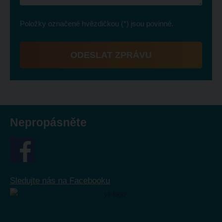
Položky označené hvězdičkou (*) jsou povinné.
ODESLAT ZPRÁVU
Formulář
se
nepodařilo
odeslat.
Nepropásněte
Sledujte nás na Facebooku